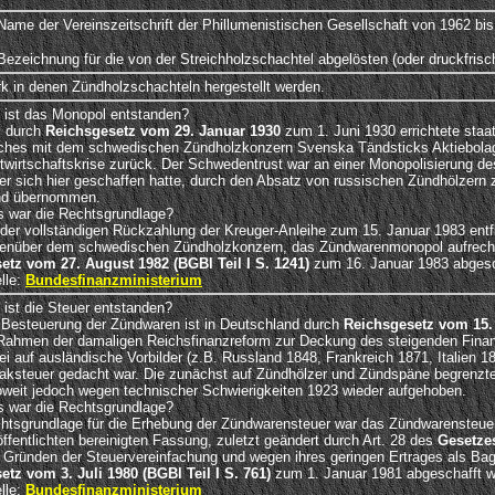
 Name der Vereinszeitschrift der Phillumenistischen Gesellschaft von 1962 bis
 Bezeichnung für die von der Streichholzschachtel abgelösten (oder druckfrisc
k in denen Zündholzschachteln hergestellt werden.
 ist das Monopol entstanden?
 durch
Reichsgesetz vom 29. Januar 1930
zum 1. Juni 1930 errichtete sta
ches mit dem schwedischen Zündholzkonzern Svenska Tändsticks Aktiebolage
twirtschaftskrise zurück. Der Schwedentrust war an einer Monopolisierung des
 er sich hier geschaffen hatte, durch den Absatz von russischen Zündhölze
d übernommen.
 war die Rechtsgrundlage?
 der vollständigen Rückzahlung der Kreuger-Anleihe zum 15. Januar 1983 entfi
enüber dem schwedischen Zündholzkonzern, das Zündwarenmonopol aufrecht 
etz vom 27. August 1982 (BGBl Teil I S. 1241)
zum 16. Januar 1983 abgesch
lle:
Bundesfinanzministerium
 ist die Steuer entstanden?
 Besteuerung der Zündwaren ist in Deutschland durch
Reichsgesetz vom 15.
Rahmen der damaligen Reichsfinanzreform zur Deckung des steigenden Finanz
ei auf ausländische Vorbilder (z.B. Russland 1848, Frankreich 1871, Italien 
aksteuer gedacht war. Die zunächst auf Zündhölzer und Zündspäne begrenzte
oweit jedoch wegen technischer Schwierigkeiten 1923 wieder aufgehoben.
 war die Rechtsgrundlage?
htsgrundlage für die Erhebung der Zündwarensteuer war das Zündwarensteuerg
öffentlichten bereinigten Fassung, zuletzt geändert durch Art. 28 des
Gesetzes
 Gründen der Steuervereinfachung und wegen ihres geringen Ertrages als Bag
etz vom 3. Juli 1980 (BGBl Teil I S. 761)
zum 1. Januar 1981 abgeschafft w
lle:
Bundesfinanzministerium