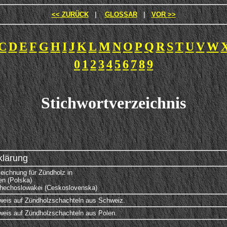
<< ZURÜCK
|
GLOSSAR
|
VOR >>
C
D
E
F
G
H
I
J
K
L
M
N
O
P
Q
R
S
T
U
V
W
0
1
2
3
4
5
6
7
8
9
Stichwortverzeichnis
klärung
eichnung für Zündholz in
en (Polska)
hechoslowakei (Ceskoslovenska)
weis auf Zündholzschachteln aus Schweiz.
weis auf Zündholzschachteln aus Polen.