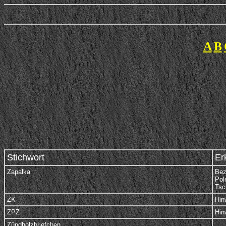
A
B
Stichwort
Er
Zapalka
Bez
Pol
Tsc
ZK
Hin
ZPZ
Hin
Zündholzbriefchen