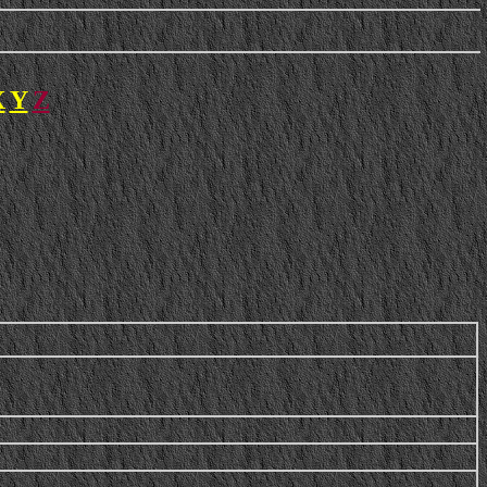
X
Y
Z