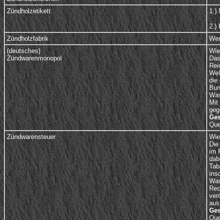
Zündholzetikett
1.)
2.)
Zündholzfabrik
Wer
(deutsches)
Wie
Zündwarenmonopol
Das
Rei
Wel
die
Bun
Was
Mit
geg
Ges
Que
Zündwarensteuer
Wie
Die
im 
dab
Tab
ins
Was
Rec
ver
aus
Ges
Que