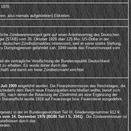
 1970.
hen, also niemals aufgeklebten) Etiketten.
atliche Zündwarenmonopol geht auf einen Anleihevertrag des Deutschen
t (STAB) vom 26. Oktober 1929 über 125 Mio. US-Dollar in der
 deutschen Zündholzmarktes interessiert, weil er seine starke Stellung,
rn zu Dumpingpreisen gefährdet sah. 1949 wurde das Finanzmonopol vom
el die vertragliche Verpflichtung der Bundesrepublik Deutschland
zu erhalten. Es wurde daher durch das
afft und damit ein freier Zündholzmarkt errichtet.
 Juli 1909
eingeführt worden. Die Finanzkommission des Reichstages, die
bedarfs dem Reich neue Finanzquellen erschließen wollte, berief sich
1895), nach denen die Belastung der Zündmittel als eine Ergänzung der
 Steuerpflicht wurde 1919 auf Feuerzeuge bzw. Feuersteine ausgedehnt,
esetz in der im Bundesgesetzblatt Teil III, Gliederungsnummer 612-9,
 vom 14. Dezember 1976 (BGBl Teil I S. 3341)
. Die Zündwarensteuer ist
atellsteuer durch das
orden.