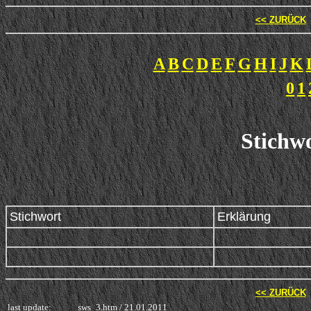
<< ZURÜCK
A
B
C
D
E
F
G
H
I
J
K
0
1
Stichwo
Stichwort
Erklärung
<< ZURÜCK
last update:
sws_3.htm /
21.01.2011