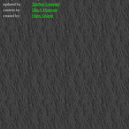
updated by:
Steffen Seewald
content by:
Ulrich Hüwener
created by:
Hans Grüner