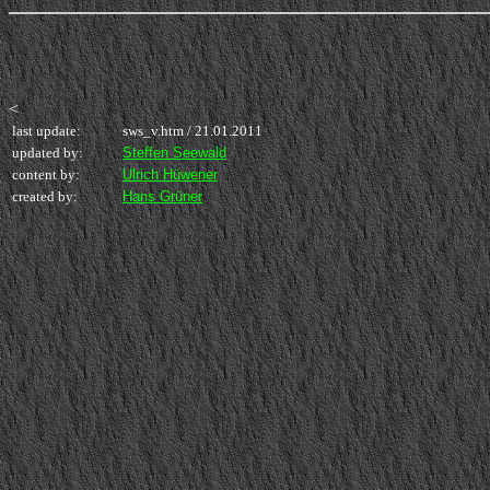
<
last update:
sws_v.htm /
21.01.2011
updated by:
Steffen Seewald
content by:
Ulrich Hüwener
created by:
Hans Grüner