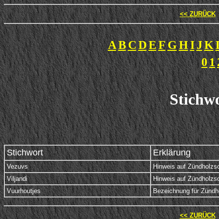
<< ZURÜCK
A
B
C
D
E
F
G
H
I
J
K
0
1
Stichwo
Stichwort
Erklärung
Vezuvs
Hinweis auf Zündholzsc
Viljandi
Hinweis auf Zündholzs
Vuurhoutjes
Bezeichnung für Zündhol
<< ZURÜCK