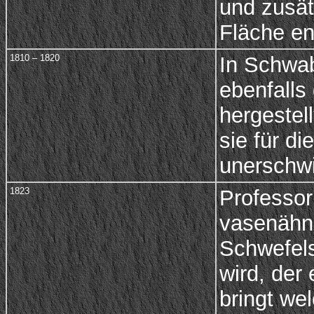
und zusät
Fläche en
1810 – 1820
In Schwa
ebenfall
hergestel
sie für d
unerschwi
1823
Professor
vasenähnl
Schwefels
wird, de
bringt we