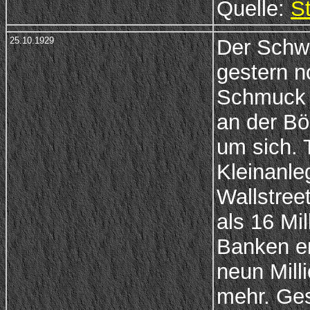
Quelle:
S
25.10.1929
Der Schwa
gestern n
Schmuck i
an der Bö
um sich. 
Kleinanle
Wallstree
als 16 Mi
Banken er
neun Mill
mehr. Ges