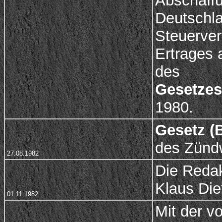
Abschaffu
Deutschl
Steuerver
Ertrages 
des
Gesetzes 
1980.
Gesetz (B
des Zünd
27.08.1982
Die Redak
Klaus Di
01.11.1982
Mit der v