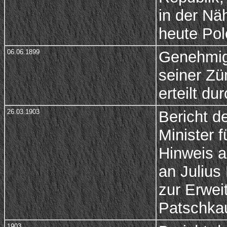
in der Nä
heute Pol
06.06.1899
Genehmig
seiner Zü
erteilt d
26.03.1903
Bericht d
Minister 
Hinweis a
an Julius
zur Erwei
Patschka
1903