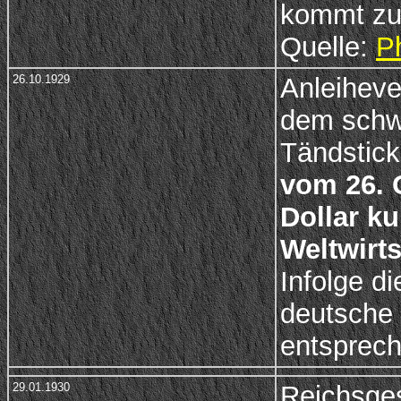
kommt zur
Quelle:
P
26.10.1929
Anleiheve
dem schw
Tändstick
vom 26. 
Dollar k
Weltwirts
Infolge d
deutsche
entsprech
29.01.1930
Reichsges