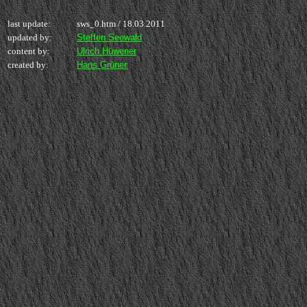
last update:
sws_0.htm /
18.03.2011
updated by:
Steffen Seewald
content by:
Ulrich Hüwener
created by:
Hans Grüner