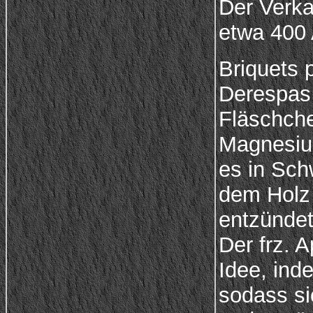
Der Verka
etwa 400 
Briquets 
Derespas 
Fläschche
Magnesium
es in Sch
dem Holz 
entzündet
Der frz. 
Idee, ind
sodass si