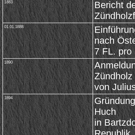
1883
Bericht d
Zündholzf
01.01.1888
Einführun
nach Öste
7 FL. pr
1890
Anmeldung
Zündholz
von Juliu
1894
Gründung 
Huch
in Bartzd
Republik,