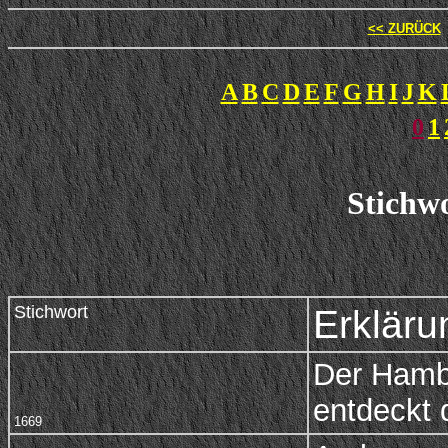
<< ZURÜCK
A
B
C
D
E
F
G
H
I
J
K
0
1
Stichwo
Stichwort
Erkläru
Der Hamb
entdeckt 
1669