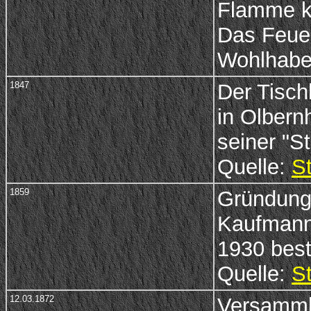
Flamme ka
Das Feuer
Wohlhabe
1847
Der Tisch
in Olbern
seiner "S
Quelle:
S
1859
Gründung 
Kaufmann 
1930 bes
Quelle:
S
12.03.1872
Versamml