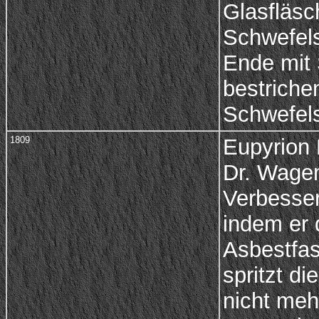
Glasfläsc
Schwefels
Ende mit
bestriche
Schwefels
1809
Eupyrion 
Dr. Wagem
Verbesse
indem er 
Asbestfas
spritzt d
nicht meh