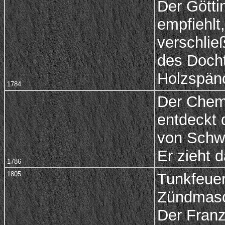
Der Götti
empfiehlt
verschlie
des Docht
Holzspän
1784
Der Chemi
entdeckt 
von Schwe
Er zieht 
1786
1805
Tunkfeuer
Zündmasc
Der Franz