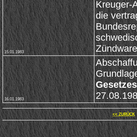
Kreuger-A
die vertra
Bundesre
schwedis
Zündwaren
15.01.1983
Abschaff
Grundlag
Gesetzes 
27.08.19
16.01.1983
<< ZURÜCK