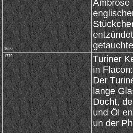
Ambrose G
englische
Stückchen
entzündet
getaucht
1680
1779
Turiner K
in Flacon:
Der Turin
lange Gl
Docht, de
und Öl en
un der Ph