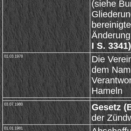
(siehe Bun
Gliederun
bereinigt
Änderung 
I S. 3341)
01.03.1978
Die Verein
dem Na
Verantwor
Hameln
03.07.1980
Gesetz (B
der Zünd
01.01.1981