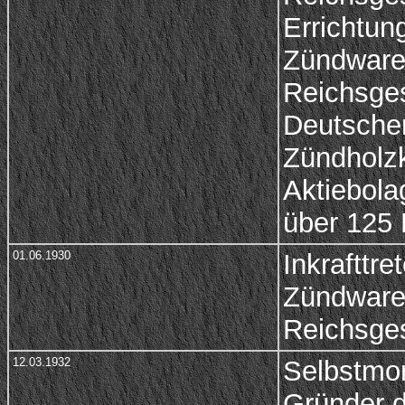
Errichtun
Zündware
Reichsges
Deutsche
Zündholz
Aktiebola
über 125 
01.06.1930
Inkrafttre
Zündware
Reichsge
12.03.1932
Selbstmor
Gründer 