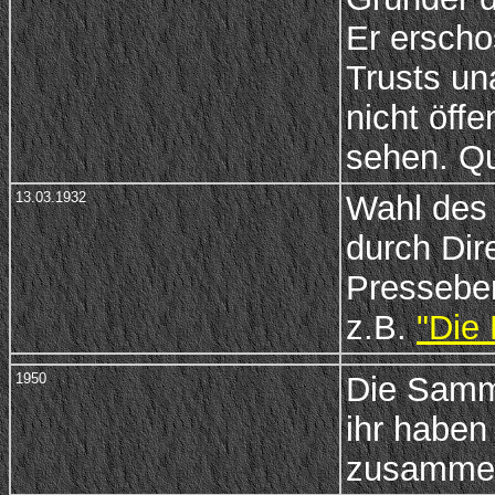
Er erscho
Trusts un
nicht öff
sehen. Qu
13.03.1932
Wahl des
durch Dir
Presseber
z.B.
"Die
1950
Die
Samm
ihr haben
zusammen