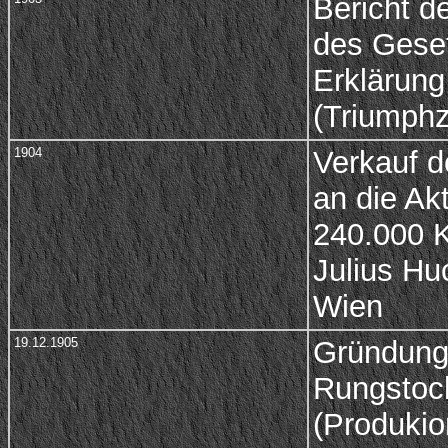
Bericht d
des Geset
Erklärung
(Triumph
1904
Verkauf d
an die Ak
240.000 
Julius Hu
Wien
19.12.1905
Gründung 
Rungstock
(Produkio