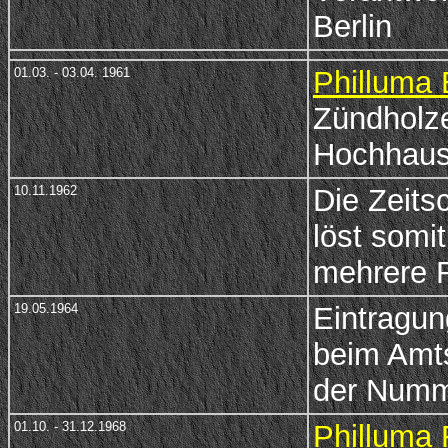
Berlin
01.03. - 03.04. 1961
Philluma 
Zündholze
Hochhaus
10.11.1962
Die Zeitsc
löst somi
mehrere 
19.05.1964
Eintragun
beim Amts
der Num
01.10. - 31.12.1968
Philluma 