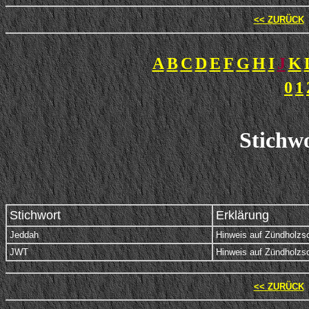
<< ZURÜCK
A
B
C
D
E
F
G
H
I
J
K
0
1
Stichwo
Stichwort
Erklärung
Jeddah
Hinweis auf Zündholzsc
JWT
Hinweis auf Zündholzs
<< ZURÜCK