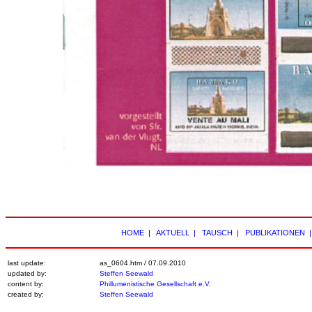
HOME
|
AKTUELL
|
TAUSCH
|
PUBLIKATIONEN
last update:
as_0604.htm /
07.09.2010
updated by:
Steffen Seewald
content by:
Phillumenistische Gesellschaft e.V.
created by:
Steffen Seewald