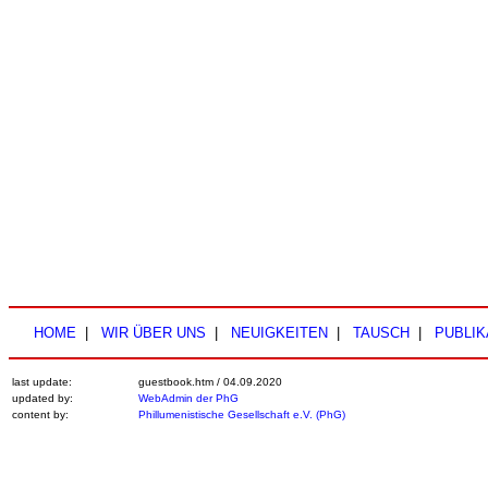
HOME
|
WIR ÜBER UNS
|
NEUIGKEITEN
|
TAUSCH
|
PUBLIK
last update:
guestbook.htm /
04.09.2020
updated by:
WebAdmin der PhG
content by:
Phillumenistische Gesellschaft e.V. (PhG)